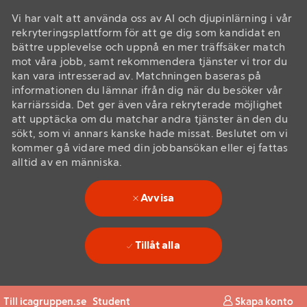
Vi har valt att använda oss av AI och djupinlärning i vår
rekryteringsplattform för att ge dig som kandidat en
bättre upplevelse och uppnå en mer träffsäker match
mot våra jobb, samt rekommendera tjänster vi tror du
kan vara intresserad av. Matchningen baseras på
informationen du lämnar ifrån dig när du besöker vår
karriärssida. Det ger även våra rekryterade möjlighet
att upptäcka om du matchar andra tjänster än den du
sökt, som vi annars kanske hade missat. Beslutet om vi
kommer gå vidare med din jobbansökan eller ej fattas
alltid av en människa.
Avvisa
Tillåt alla
Skip to main content
Skip to main content
Till icagruppen.se
Student
Skapa konto