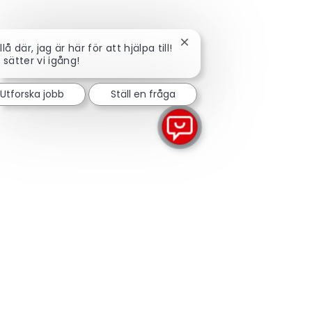
Stäng chattbot-avisering
llå där, jag är här för att hjälpa till!
 sätter vi igång!
Utforska jobb
Ställ en fråga