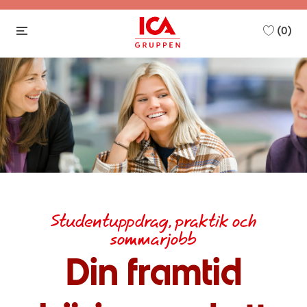
(0)
-
Studentuppdrag, praktik och
sommarjobb
Din framtid