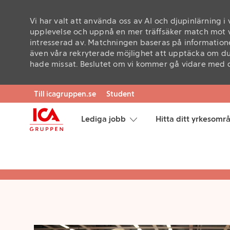
Vi har valt att använda oss av AI och djupinlärning i
upplevelse och uppnå en mer träffsäker match mot v
intresserad av. Matchningen baseras på informatione
även våra rekryterade möjlighet att upptäcka om du
hade missat. Beslutet om vi kommer gå vidare med di
De
Skip to main content
Till icagruppen.se
Student
Lediga jobb
Hitta ditt yrkesomr
-
F