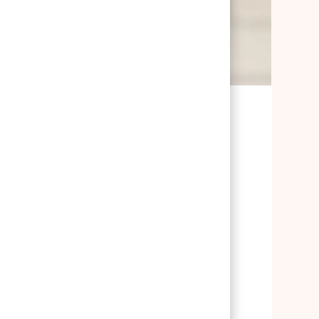
ån butiksbiträde till
coach
tik jobbar Linda Fogelberg som
ICA. Arbetet innebär att coacha
igt förbättra sitt dagliga
ågot Linda tycker är jättekul – men