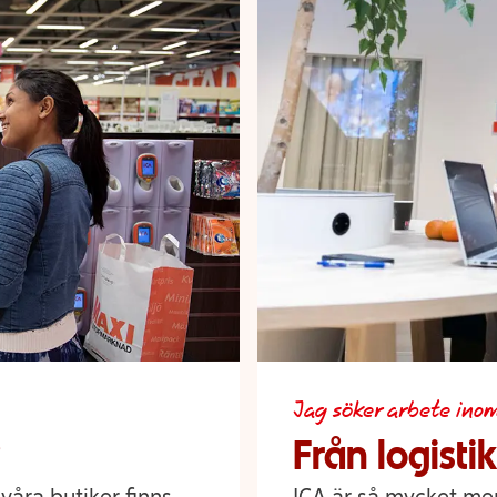
Jag söker arbete ino
Från logistik