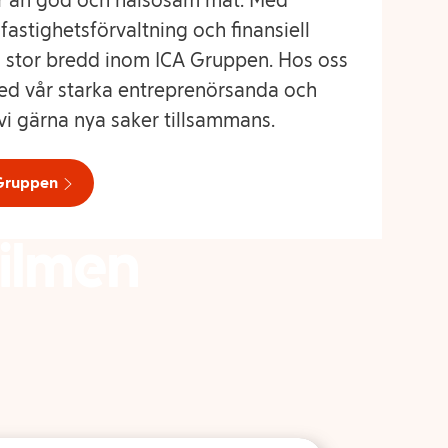
r än god och hälsosam mat. Med
astighetsförvaltning och finansiell
n stor bredd inom ICA Gruppen. Hos oss
med vår starka entreprenörsanda och
i gärna nya saker tillsammans.
 Gruppen
filmen