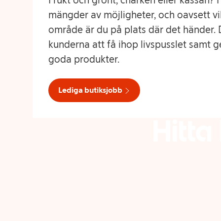
Frukt och grönt, charken eller kassan? I
mängder av möjligheter, och oavsett vil
område är du på plats där det händer. 
kunderna att få ihop livspusslet samt ge
goda produkter.
Lediga butiksjobb
Hitta
Pausa video