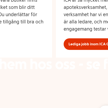
 våra butiker finns
ICA är så mycket me
ket som blir ditt
apoteksverksamhet, f
Du underlättar för
verksamhet har vi e
 tillgång till bra och
är alla ledare, och 
engagemang testar v
Lediga jobb inom ICA
 hem hos oss - se 
Titta på filmen
Lediga jobb