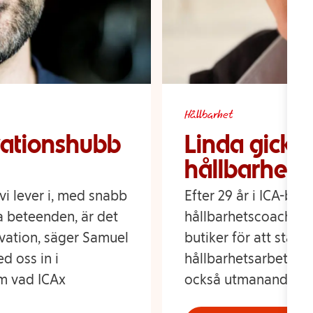
Hållbarhet
vationshubb
Linda gick fr
hållbarhets
 vi lever i, med snabb
Efter 29 år i ICA-bu
a beteenden, är det
hållbarhetscoach på 
ovation, säger Samuel
butiker för att ständ
d oss in i
hållbarhetsarbete, n
m vad ICAx
också utmanande.