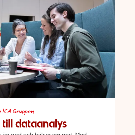
m ICA Gruppen
 till dataanalys