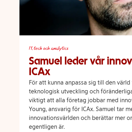
IT, tech och analytics
Samuel leder vår inno
ICAx
För att kunna anpassa sig till den värld
teknologisk utveckling och föränderlig
viktigt att alla företag jobbar med inn
Young, ansvarig för ICAx. Samuel tar me
innovationsvärlden och berättar mer o
egentligen är.