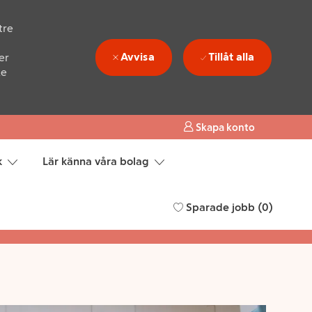
tre
Avvisa
Tillåt alla
er
ke
att
Skapa konto
.
k
Lär känna våra bolag
ar dig
Börja här
Sparade jobb
(0)