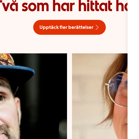
Två som har hittat he
Upptäck fler berättelser