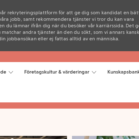
 vår rekryteringsplattform för att ge dig som kandidat en bät
åra jobb, samt rekommendera tjänster vi tror du kan vara
n du lämnar ifrån dig när du besöker vår karriärssida. Det g
 matchar andra tjänster än den du sökt, som vi annars kans
n jobbansökan eller ej fattas alltid av en människa.
t ska vara enkelt 
Skip to main content
hitta hem hos oss
åde
Företagskultur & värderingar
Kunskapsban
å jobbförslag som pass