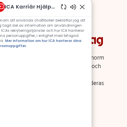
ICA Karriär Hjälprobot
Aktiverade chattbotlj
nom att använda chattboten bekräftar jag att
g tagit del av information om användningen
 ICAs rekryteringstjänster och hur ICA hanterar
nna våra olika bolag
na personuppgifter, i enlighet med bifogad
nk.
Mer information om hur ICA hanterar dina
rsonuppgifter.
 bank och fastigheter – det ryms en enorm
. Men oavsett vilket bolag du väljer och
l du tar, är du en del i en kedja som
kors liv och bidrar till att förenkla deras
lle du vilja göra skillnad?
 bolag