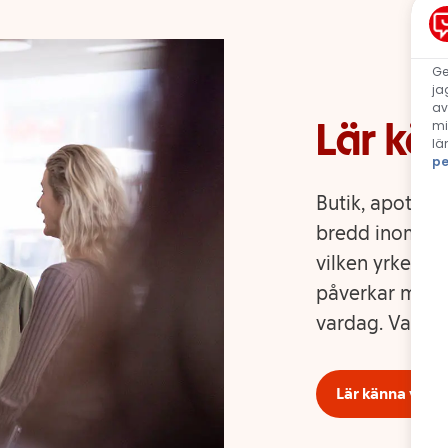
Ge
ja
av
Lär kä
mi
lä
pe
Butik, apotek,
bredd inom ICA
vilken yrkesrol
påverkar männis
vardag. Var sku
Lär känna våra