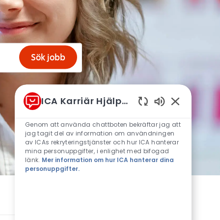
Sök jobb
ICA Karriär Hjälprobot
Aktiverade cha
Genom att använda chattboten bekräftar jag att
jag tagit del av information om användningen
av ICAs rekryteringstjänster och hur ICA hanterar
mina personuppgifter, i enlighet med bifogad
länk.
Mer information om hur ICA hanterar dina
personuppgifter.