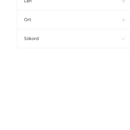
Län
Jobb
Lager & Logistik
(
5
)
Jobb
Marknadsföring
(
4
)
Ort
Jobb
Risk & Säkerhet
(
1
)
Jobb
Sortiment & Inköp
(
1
)
Sökord
Kommunikation
(
0
)