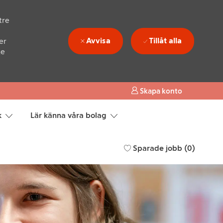
tre
Avvisa
Tillåt alla
er
ke
Skapa konto
k
Lär känna våra bolag
Sparade jobb
(0)