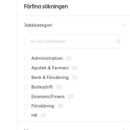
Förfina sökningen
Jobbkategori
Sök inom Jobbkategori
Jobb
Administration
(
1
)
Jobb
Apotek & Farmaci
(
1
)
Jobb
Bank & Försäkring
(
1
)
Jobb
Butiksdrift
(
5
)
Jobb
Ekonomi/Finans
(
2
)
Jobb
Försäljning
(
5
)
Jobb
HR
(
2
)
Jobb
IT
(
3
)