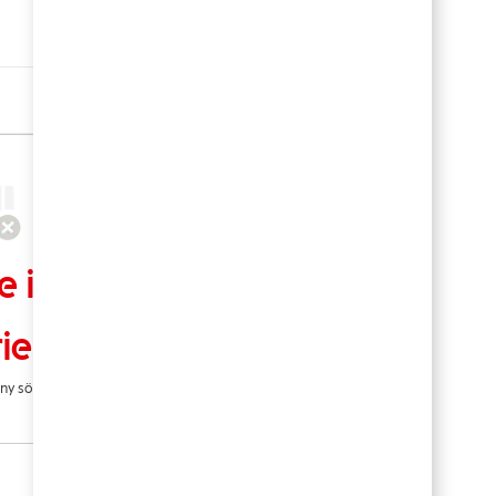
Sort by
e inga lediga för dina
rier
 ny sökning