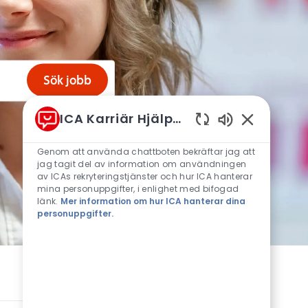
Sök jobb
ICA Karriär Hjälprobot
Aktiverade cha
Genom att använda chattboten bekräftar jag att
jag tagit del av information om användningen
av ICAs rekryteringstjänster och hur ICA hanterar
mina personuppgifter, i enlighet med bifogad
länk.
Mer information om hur ICA hanterar dina
personuppgifter.