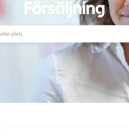
Försäljning
lats