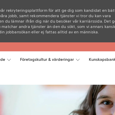
 vår rekryteringsplattform för att ge dig som kandidat en bät
åra jobb, samt rekommendera tjänster vi tror du kan vara
n du lämnar ifrån dig när du besöker vår karriärssida. Det g
 matchar andra tjänster än den du sökt, som vi annars kans
n jobbansökan eller ej fattas alltid av en människa.
Skip to main content
åde
Företagskultur & värderingar
Kunskapsban