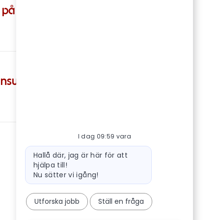
s på Mat och Restaurang
Spara Försäljn
nsult
Spara Bemanni
I dag 09:59 vara
Meddelande från robot
Hallå där, jag är här för att
hjälpa till!
Nu sätter vi igång!
Utforska jobb
Ställ en fråga