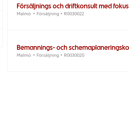
Försäljnings och driftkonsult med foku
Plats
Kategori
Jobb-ID
Malmö
Försäljning
R0030022
Bemannings- och schemaplaneringsko
Plats
Kategori
Jobb-ID
Malmö
Försäljning
R0030020