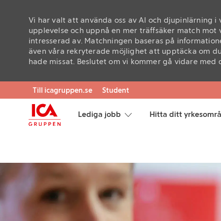
Vi har valt att använda oss av AI och djupinlärning i
upplevelse och uppnå en mer träffsäker match mot v
intresserad av. Matchningen baseras på informatione
även våra rekryterade möjlighet att upptäcka om du
hade missat. Beslutet om vi kommer gå vidare med di
Skip to main content
Till icagruppen.se
Student
Lediga jobb
Hitta ditt yrkesomr
-