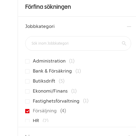
Förfina sökningen
Jobbkategori
Sök inom Jobbkategori
Jobb
Administration
(
1
)
Jobb
Bank & Försäkring
(
1
)
Jobb
Butiksdrift
(
5
)
Jobb
Ekonomi/Finans
(
1
)
Jobb
Fastighetsförvaltning
(
1
)
Jobb
Försäljning
(
4
)
Jobb
HR
(
2
)
Jobb
IT
(
3
)