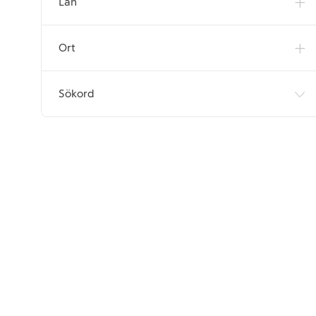
Län
Jobb
Lager & Logistik
(
5
)
Jobb
Marknadsföring
(
2
)
Ort
Jobb
Risk & Säkerhet
(
1
)
Jobb
Sortiment & Inköp
(
1
)
Sökord