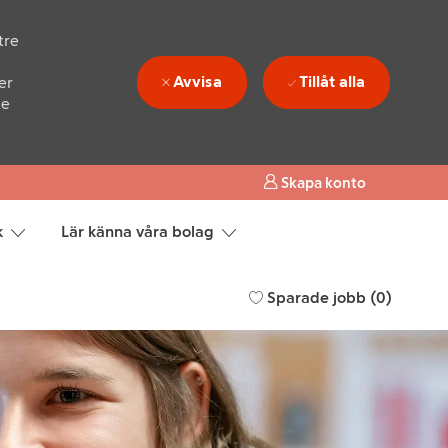
tre
Avvisa
Tillåt alla
er
ke
Skapa konto
k
Lär känna våra bolag
Sparade jobb
(0)