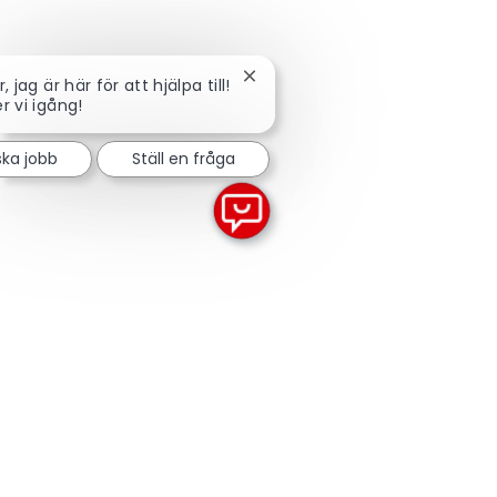
Stäng chattbot-avisering
, jag är här för att hjälpa till!
r vi igång!
ska jobb
Ställ en fråga