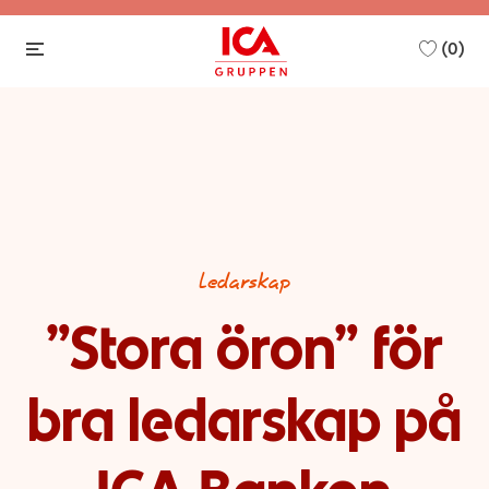
(0)
-
Category
Ledarskap
”Stora öron” för
bra ledarskap på