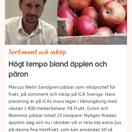
Category
Sortiment och inköp
Högt tempo bland äpplen och
päron
Marcus Welin Sandgren jobbar som inköpschef för
frukt, på sortiment och inköp på ICA Sverige. Hans
placering är på ICAs stora lager i Helsingborg med
nästan 1 400 medarbetare. På Frukt, Grönt och
Blommor jobbar totalt 23 inköpare. Nyligen firades
äpplets dag och nu i oktober vill vi rikta lite extra ljus
på denna fina höstfrukt, som kan användas till så