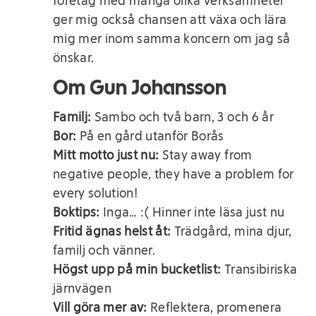
företag med många olika verksamheter
ger mig också chansen att växa och lära
mig mer inom samma koncern om jag så
önskar.
Om Gun Johansson
Familj:
Sambo och två barn, 3 och 6 år
Bor:
På en gård utanför Borås
Mitt motto just nu:
Stay away from
negative people, they have a problem for
every solution!
Boktips:
Inga… :( Hinner inte läsa just nu
Fritid ägnas helst åt:
Trädgård, mina djur,
familj och vänner.
Högst upp på min bucketlist:
Transibiriska
järnvägen
Vill göra mer av:
Reflektera, promenera