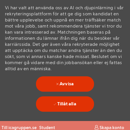
Vi har valt att använda oss av AI och djupinlärning i vår
rekryteringsplattform för att ge dig som kandidat en
bättre upplevelse och uppnå en mer träffsäker match
mot våra jobb, samt rekommendera tjänster vi tror du
kan vara intresserad av. Matchningen baseras på
informationen du lämnar ifrån dig när du besöker vår
karriärssida. Det ger även våra rekryterade möjlighet
att upptäcka om du matchar andra tjänster än den du
sökt, som vi annars kanske hade missat. Beslutet om vi
kommer gå vidare med din jobbansökan eller ej fattas
alltid av en människa.
Avvisa
Tillåt alla
Skip to main content
Skip to main content
Till icagruppen.se
Student
Skapa konto